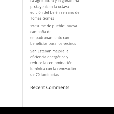
La agricultura y la ganadería
protagonizan la octava
edición del belén serrano de
Tomás Gómez
‘Presume de pueblo’, nueva
campaña de
empadronamiento con
beneficios para los vecinos
San Esteban mejora la
eficiencia energética y
reduce la contaminación
lumínica con la renovación
de 70 luminarias
Recent Comments